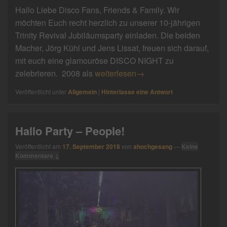
Hallo Liebe Disco Fans, Friends & Family. Wir
möchten Euch recht herzlich zu unserer 10-jährigen
Trinity Revival Jubiläumsparty einladen. Die beiden
Macher, Jörg Kühl und Jens Lissat, freuen sich darauf,
mit euch eine glamouröse DISCO NIGHT zu
Trinity-Party am 10.11.2018
zelebrieren. 2008 als
weiterlesen
→
Veröffentlicht unter
Allgemein
|
Hinterlasse eine Antwort
Hallo Party – People!
Veröffentlicht am
17. September 2018
von
ahochgesang
—
Keine
Kommentare ↓