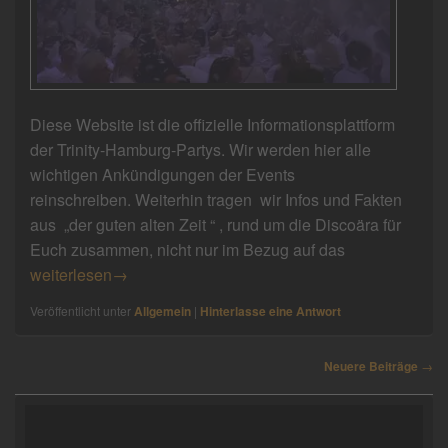
Diese Website ist die offizielle Informationsplattform
der Trinity-Hamburg-Partys. Wir werden hier alle
wichtigen Ankündigungen der Events
reinschreiben. Weiterhin tragen wir Infos und Fakten
aus „der guten alten Zeit “ , rund um die Discoära für
Euch zusammen, nicht nur im Bezug auf das
Hallo Party – People!
weiterlesen
→
Veröffentlicht unter
Allgemein
|
Hinterlasse eine Antwort
Beitragsnavigation
Neuere Beiträge
→
Primärer
Seitenleisten-
Widgetbereich