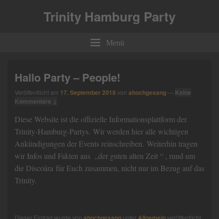
Trinity Hamburg Party
Menü
Hallo Party – People!
Veröffentlicht am
17. September 2018
von
ahochgesang
—
Keine
Kommentare ↓
Diese Website ist die offizielle Informationsplattform der
Trinity-Hamburg-Partys.
Wir werden hier alle wichtigen
Ankündigungen der Events reinschreiben.
Weiterhin tragen
wir Infos und Fakten aus „der guten alten Zeit “ , rund um
die Discoära
für Euch zusammen, nicht nur im Bezug auf das
Trinity.
Dieser Eintrag wurde von
ahochgesang
unter
Allgemein
veröffentlicht.