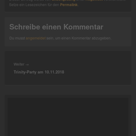
Setze ein Lesezeichen für den
Permalink
.
Schreibe einen Kommentar
Du musst
angemeldet
sein, um einen Kommentar abzugeben.
Beitragsnavigation
Nächster
Weiter
→
Trinity-Party am 10.11.2018
Beitrag:
Primärer
Seitenleisten-
Widgetbereich