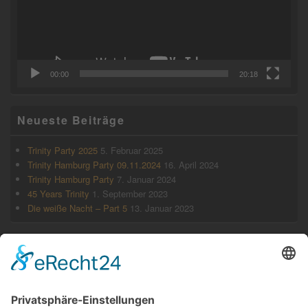
00:00
20:18
Neueste Beiträge
Trinity Party 2025
5. Februar 2025
Trinity Hamburg Party 09.11.2024
16. April 2024
Trinity Hamburg Party
7. Januar 2024
45 Years Trinity
1. September 2023
Die weiße Nacht – Part 5
13. Januar 2023
Archiv
Februar 2025
April 2024
Januar 2024