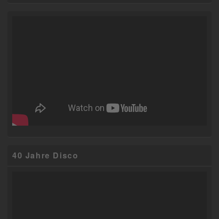
Primärer
Seitenleisten-
Widgetbereich
40 Jahre Disco
Video-
Player